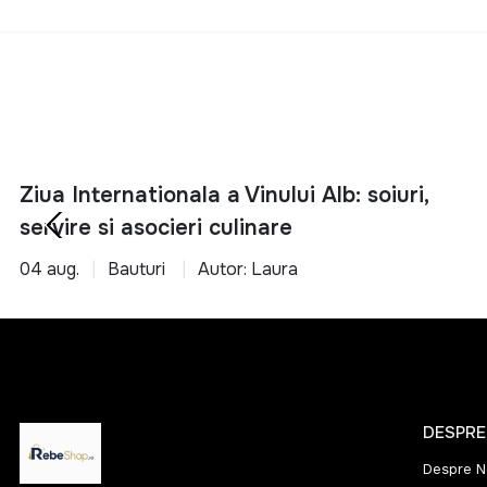
potrivite pentr
18V
Alege inteligent si 
240W
2500W
3000W
300W
Ziua Internationala a Vinului Alb: soiuri,
400 W
servire si asocieri culinare
400W
04 aug.
Bauturi
Autor: Laura
550-750W
550W
620 W
650 W
710W
DESPRE
810W
Despre N