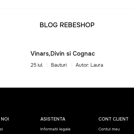
u orice tip de locuinta
transforma-ti casa intr-un spatiu functional, organizat si confo
BLOG REBESHOP
Vinars,Divin si Cognac
25 iul.
Bauturi
Autor: Laura
 NOI
ASISTENTA
CONT CLIENT
oi
Informatii legale
Contul meu