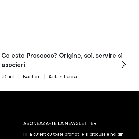
rtabil cu ajutorul produselor potrivite.
Ce este Prosecco? Origine, soi, servire si
asocieri
20 iul.
Bauturi
Autor: Laura
ABONEAZA-TE LA NEWSLETTER
Fii la curent cu toate promotiile si produsele noi din