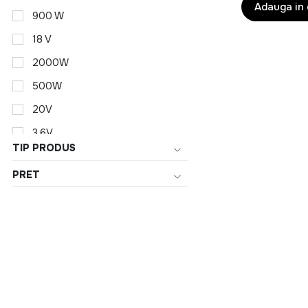
Adauga in
Alege solutii mod
900 W
Produsele sunt conc
18 V
Organizare si 
2000W
500W
Pastreaza ordinea c
orice casa. Complet
20V
3.6V
Pentru intreag
TIP PRODUS
1000W
PRET
Pe langa produse fun
1200W
de un spatiu bine or
12V
1400 W
De ce sa alegi 
1500W
gama variata d
1800 W
solutii pentru 
produse accesib
180W