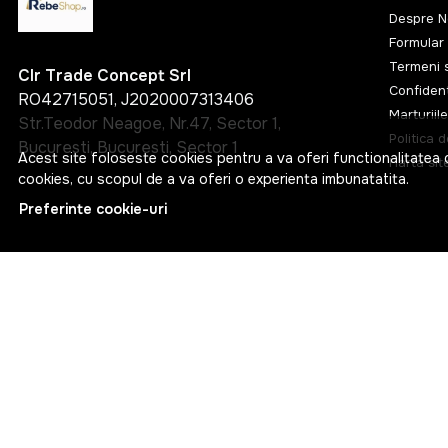
850W
Despre N
Formular 
900W
Termeni s
Clr Trade Concept Srl
Confident
RO42715051, J2020007313406
Marturiile
Str.Teodor Neagoe, Nr.47, Sector 1,
Politica 
Bucuresti, Bucuresti, Sector 1
Acest site foloseste cookies pentru a va oferi functionalitatea 
Harta sit
cookies, cu scopul de a va oferi o experienta imbunatatita.
Preferinte cookie-uri
© RebeShop 2026
Web Design by
NetContrast