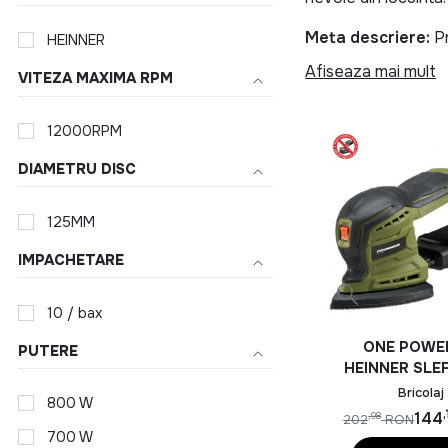
Meta descriere:
Pr
HEINNER
prelungitor, aparat
Afiseaza mai mult
VITEZA MAXIMA RPM
HEINNER INCALZITOR
12000RPM
Bucatarie ech
DIAMETRU DISC
Indiferent daca gate
tavi, cutit, foarfec
125MM
ideale pentru utiliza
IMPACHETARE
Unelte si ech
10 / bax
Pentru lucrari de in
ONE POWE
PUTERE
si aparat de sudura
HEINNER SLE
orice gospodarie.
18V 1200 OPM
Bricolaj
800 W
BATERIE 
Produse HEINNE
144
,98
202
RON
INCARCAT
700 W