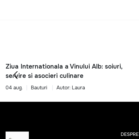
potrivite pentr
18V
Alege inteligent si 
240W
2500W
3000W
300W
400 W
Ziua Internationala a Vinului Alb: soiuri,
400W
servire si asocieri culinare
550-750W
04 aug.
Bauturi
Autor: Laura
550W
620 W
650 W
710W
810W
DESPRE