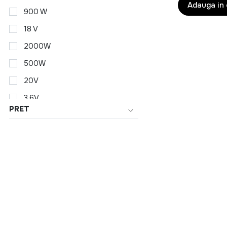
Adauga in
Alege solutii mod
900 W
Produsele sunt conc
18 V
Organizare si 
2000W
500W
Pastreaza ordinea c
orice casa. Complet
20V
3.6V
Pentru intreag
PRET
1000W
Pe langa produse fun
1200W
de un spatiu bine or
12V
1400 W
De ce sa alegi 
1500W
gama variata d
1800 W
solutii pentru 
produse accesib
180W