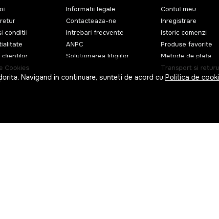
oi
Informatii legale
Contul meu
retur
Contacteaza-ne
Inregistrare
i conditii
Intrebari frecvente
Istoric comenzi
ialitate
ANPC
Produse favorite
 clientilor
Solutionarea litigiilor
Metode de plata
de Cookies
Transport si returu
dorita. Navigand in continuare, sunteti de acord cu
Politica de cook
e