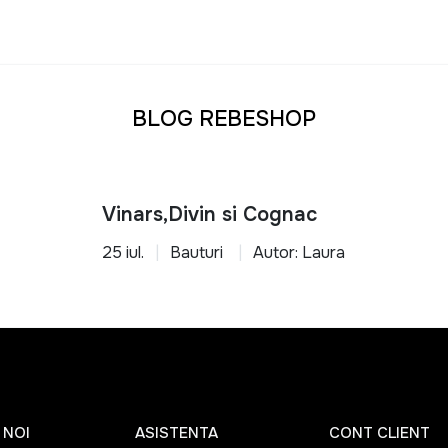
u orice tip de locuinta
transforma-ti casa intr-un spatiu functional, organizat si confo
BLOG REBESHOP
Vinars,Divin si Cognac
25 iul.
Bauturi
Autor: Laura
 NOI
ASISTENTA
CONT CLIENT