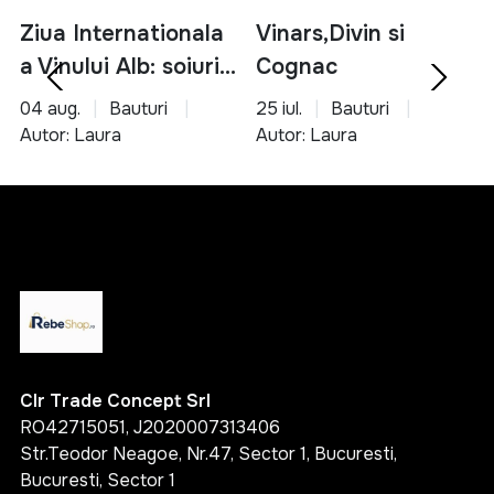
gama variata de produse esentiale
solutii pentru bucatarie, organizare si unelte
Ziua Internationala
Vinars,Divin si
produse accesibile si usor de utilizat
a Vinului Alb: soiuri,
Cognac
potrivite pentru orice tip de locuinta
servire si asocieri
04 aug.
Bauturi
25 iul.
Bauturi
Alege inteligent si transforma-ti casa intr-un spatiu
culinare
Autor: Laura
Autor: Laura
functional, organizat si confortabil cu ajutorul
produselor potrivite.
Clr Trade Concept Srl
RO42715051, J2020007313406
Str.Teodor Neagoe, Nr.47, Sector 1, Bucuresti,
Bucuresti, Sector 1