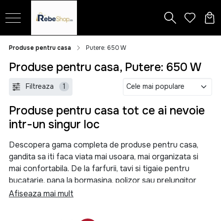
Produse pentru casa
Putere: 650 W
Produse pentru casa, Putere: 650 W
Filtreaza
1
Produse pentru casa tot ce ai nevoie
intr-un singur loc
Descopera gama completa de produse pentru casa,
gandita sa iti faca viata mai usoara, mai organizata si
mai confortabila. De la farfurii, tavi si tigaie pentru
bucatarie, pana la bormasina, polizor sau prelungitor
pentru proiectele tale, aici gasesti solutii practice
Afiseaza mai mult
pentru orice nevoie din locuinta.