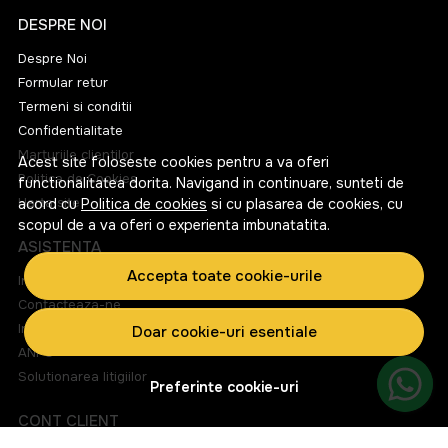
DESPRE NOI
Despre Noi
Formular retur
Termeni si conditii
Confidentialitate
Marturiile clientilor
Acest site foloseste cookies pentru a va oferi
Politica de Cookies
functionalitatea dorita. Navigand in continuare, sunteti de
Harta site
acord cu
Politica de cookies
si cu plasarea de cookies, cu
scopul de a va oferi o experienta imbunatatita.
ASISTENTA
Accepta toate cookie-urile
Informatii legale
Contacteaza-ne
Intrebari frecvente
Doar cookie-uri esentiale
ANPC
Solutionarea litigiilor
Preferinte cookie-uri
CONT CLIENT