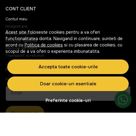
CONT CLIENT
Contul meu
Inregistrare
Acest site foloseste cookies pentru a va oferi
Istoric comenzi
functionalitatea dorita. Navigand in continuare, sunteti de
Produse favorite
acord cu
Politica de cookies
si cu plasarea de cookies, cu
Metode de plata
scopul de a va oferi o experienta imbunatatita.
Transport si retururi
Accepta toate cookie-urile
ABONEAZA-TE LA NEWSLETTER
Fii la curent cu toate promotiile si produsele noi din shop!
Doar cookie-uri esentiale
Email
Preferinte cookie-uri
Aboneaza-te