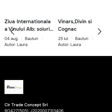
Ziua Internationala
Vinars,Divin si
a Vinului Alb: soiuri,
Cognac
servire si asocieri
04 aug.
Bauturi
25 iul.
Bauturi
culinare
Autor: Laura
Autor: Laura
Clr Trade Concept Srl
RO42715051, J2020007313406