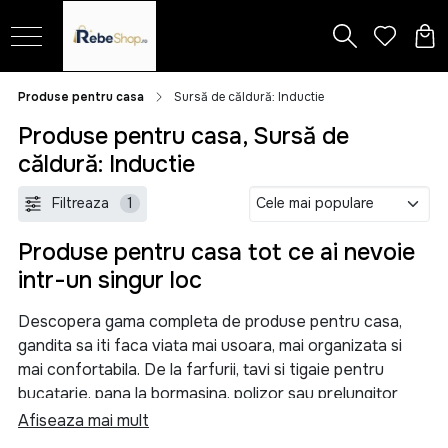
Produse pentru casa
Sursă de căldură: Inductie
Produse pentru casa, Sursă de
căldură: Inductie
Filtreaza
1
Produse pentru casa tot ce ai nevoie
intr-un singur loc
Descopera gama completa de produse pentru casa,
gandita sa iti faca viata mai usoara, mai organizata si
mai confortabila. De la farfurii, tavi si tigaie pentru
bucatarie, pana la bormasina, polizor sau prelungitor
pentru proiectele tale, aici gasesti solutii practice
Afiseaza mai mult
pentru orice nevoie din locuinta.