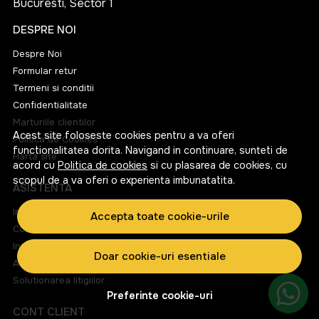
Bucuresti, Sector 1
DESPRE NOI
Despre Noi
Formular retur
Termeni si conditii
Confidentialitate
Marturiile clientilor
Acest site foloseste cookies pentru a va oferi
Politica de Cookies
functionalitatea dorita. Navigand in continuare, sunteti de
Harta site
acord cu
Politica de cookies
si cu plasarea de cookies, cu
scopul de a va oferi o experienta imbunatatita.
ASISTENTA
Informatii legale
Accepta toate cookie-urile
Contacteaza-ne
Intrebari frecvente
Doar cookie-uri esentiale
ANPC
Solutionarea litigiilor
Preferinte cookie-uri
CONT CLIENT