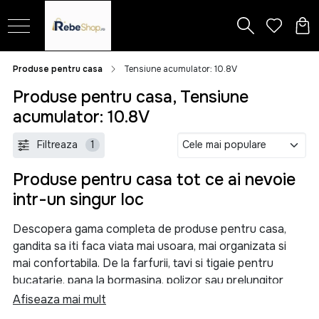
Produse pentru casa
Tensiune acumulator: 10.8V
Produse pentru casa, Tensiune
acumulator: 10.8V
Filtreaza
1
Produse pentru casa tot ce ai nevoie
intr-un singur loc
Descopera gama completa de produse pentru casa,
gandita sa iti faca viata mai usoara, mai organizata si
mai confortabila. De la farfurii, tavi si tigaie pentru
bucatarie, pana la bormasina, polizor sau prelungitor
pentru proiectele tale, aici gasesti solutii practice
Afiseaza mai mult
pentru orice nevoie din locuinta.