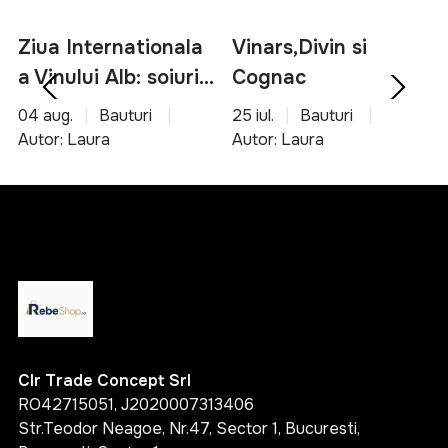
gama variata de produse esentiale
Ziua Internationala
Vinars,Divin si
solutii pentru bucatarie, organizare si unelte
a Vinului Alb: soiuri,
Cognac
produse accesibile si usor de utilizat
potrivite pentru orice tip de locuinta
servire si asocieri
04 aug.
Bauturi
25 iul.
Bauturi
culinare
Autor: Laura
Autor: Laura
Alege inteligent si transforma-ti casa intr-un spatiu
functional, organizat si confortabil cu ajutorul
produselor potrivite.
Clr Trade Concept Srl
RO42715051, J2020007313406
Str.Teodor Neagoe, Nr.47, Sector 1, Bucuresti,