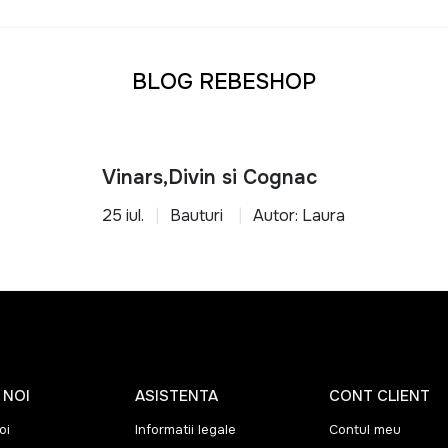
u orice tip de locuinta
transforma-ti casa intr-un spatiu functional, organizat si confo
BLOG REBESHOP
Vinars,Divin si Cognac
25 iul.
Bauturi
Autor: Laura
 NOI
ASISTENTA
CONT CLIENT
oi
Informatii legale
Contul meu