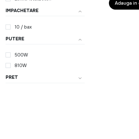
Adauga in
Alege solutii mod
800RPM
Produsele sunt conc
IMPACHETARE
10 / bax
Organizare si 
PUTERE
Pastreaza ordinea c
orice casa. Complet
500W
810W
Pentru intreag
PRET
Pe langa produse fun
de un spatiu bine or
De ce sa alegi 
gama variata d
solutii pentru 
produse accesib