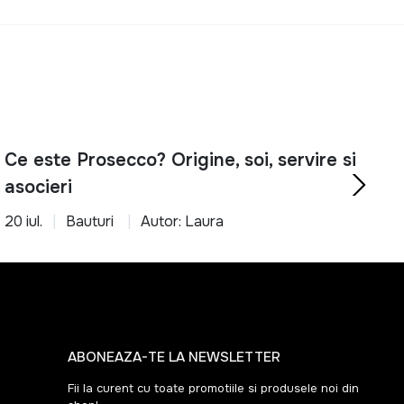
rtabil cu ajutorul produselor potrivite.
Ce este Prosecco? Origine, soi, servire si
asocieri
20 iul.
Bauturi
Autor: Laura
ABONEAZA-TE LA NEWSLETTER
Fii la curent cu toate promotiile si produsele noi din