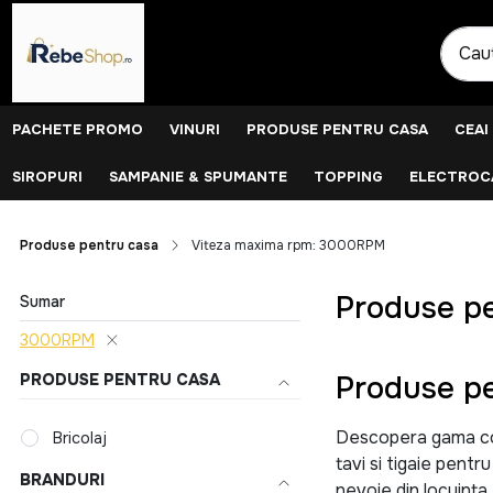
PACHETE PROMO
VINURI
PRODUSE PENTRU CASA
CEAI
SIROPURI
SAMPANIE & SPUMANTE
TOPPING
ELECTROCA
Produse pentru casa
Viteza maxima rpm: 3000RPM
Produse p
Sumar
3000RPM
Produse pe
PRODUSE PENTRU CASA
Descopera gama comp
Bricolaj
tavi si tigaie pentr
BRANDURI
nevoie din locuinta.