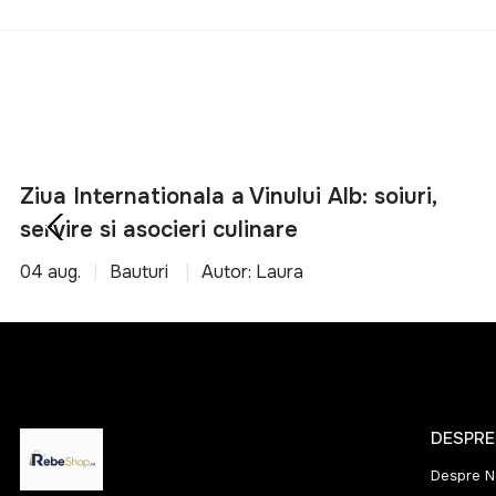
potrivite pentr
Alege inteligent si 
Ziua Internationala a Vinului Alb: soiuri,
servire si asocieri culinare
04 aug.
Bauturi
Autor: Laura
DESPRE
Despre N