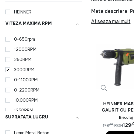
Meta descriere:
Pr
HEINNER
prelungitor, aparat
Afiseaza mai mult
VITEZA MAXIMA RPM
HEINNER INCALZITOR
0-650rpm
Bucatarie ech
12000RPM
Indiferent daca gate
250RPM
tavi, cutit, foarfec
ideale pentru utiliza
3000RPM
0-1100RPM
Unelte si ech
0-2200RPM
Pentru lucrari de in
10.000RPM
HEINNER MAS
si aparat de sudura
GAURIT CU PE
1250RPM
orice gospodarie.
500W 13
SUPRAFATA LUCRU
Bricolaj
180RPM
,
Produse HEINNE
129
,97
179
RON
210RPM
Lemn,Metal,Beton