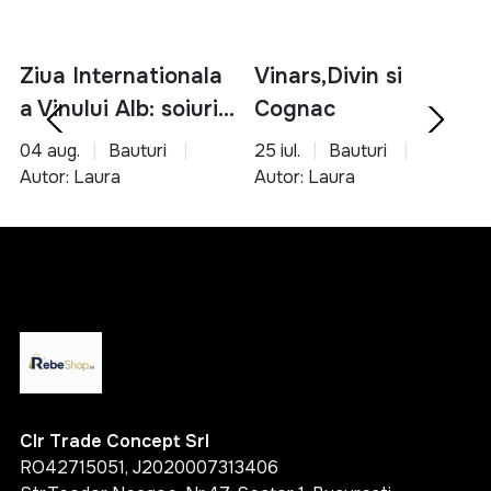
Ziua Internationala
Vinars,Divin si
a Vinului Alb: soiuri,
Cognac
servire si asocieri
04 aug.
Bauturi
25 iul.
Bauturi
culinare
Autor: Laura
Autor: Laura
Clr Trade Concept Srl
RO42715051, J2020007313406