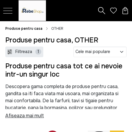
Produse pentru casa
OTHER
Produse pentru casa, OTHER
Filtreaza
1
Produse pentru casa tot ce ai nevoie
intr-un singur loc
Descopera gama completa de produse pentru casa,
gandita sa iti faca viata mai usoara, mai organizata si
mai confortabila. De la farfurii, tavi si tigaie pentru
bucatarie, pana la bormasina, polizor sau prelungitor
pentru proiectele tale, aici gasesti solutii practice
Afiseaza mai mult
pentru orice nevoie din locuinta.