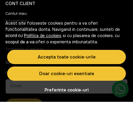
CONT CLIENT
Contul meu
Inregistrare
Acest site foloseste cookies pentru a va oferi
Istoric comenzi
functionalitatea dorita. Navigand in continuare, sunteti de
Produse favorite
acord cu
Politica de cookies
si cu plasarea de cookies, cu
scopul de a va oferi o experienta imbunatatita.
Metode de plata
Transport si retururi
Accepta toate cookie-urile
ABONEAZA-TE LA NEWSLETTER
Fii la curent cu toate promotiile si produsele noi din shop!
Doar cookie-uri esentiale
Email
Preferinte cookie-uri
Aboneaza-te