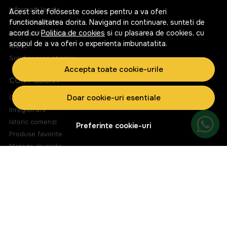
Informatii legale
Acest site foloseste cookies pentru a va oferi
Contacteaza-ne
functionalitatea dorita. Navigand in continuare, sunteti de
acord cu
Politica de cookies
si cu plasarea de cookies, cu
Intrebari frecvente
scopul de a va oferi o experienta imbunatatita.
ANPC
Solutionarea litigiilor
Accepta toate cookie-urile
CONT CLIENT
Doar cookie-uri esentiale
Contul meu
Inregistrare
Istoric comenzi
Preferinte cookie-uri
Produse favorite
Metode de plata
Transport si retururi
ABONEAZA-TE LA NEWSLETTER
Fii la curent cu toate promotiile si produsele noi din shop!
Email