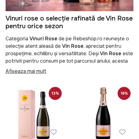
Vinuri rose o selecție rafinată de Vin Rose
pentru orice sezon
Categoria
Vinuri Rose
de pe Rebeshop.ro reunește o
selecție atent aleasă de
Vin Rose
, apreciat pentru
prospețime, echilibru și versatilitate. Deși
Vin Rose
este
potrivit pentru consum pe tot parcursul anului, acesta
se bucură de cel mai mare succes în sezonul cald, fiind
Afiseaza mai mult
alegerea ideală pentru momentele relaxate și sociale.
Fie că preferi un
Vin Rose
sec, demisec sau demidulce,
13%
16%
în această categorie găsești etichete potrivite pentru
consum zilnic, evenimente speciale sau pentru industria
HoReCa.
Vin Rose de la crame renumite
Selecția noastră include
Vin Rose de la crame locale