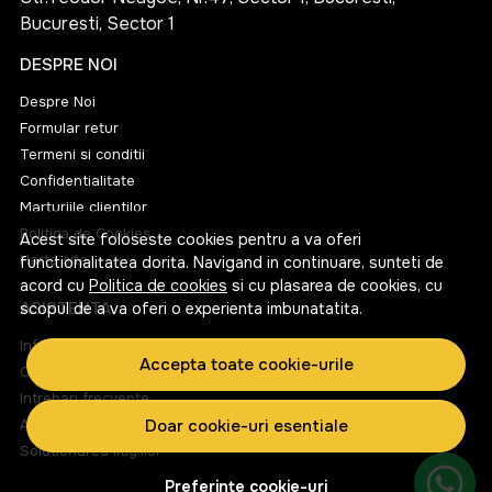
Bucuresti, Sector 1
DESPRE NOI
Despre Noi
Formular retur
Termeni si conditii
Confidentialitate
Marturiile clientilor
Politica de Cookies
Acest site foloseste cookies pentru a va oferi
Harta site
functionalitatea dorita. Navigand in continuare, sunteti de
acord cu
Politica de cookies
si cu plasarea de cookies, cu
ASISTENTA
scopul de a va oferi o experienta imbunatatita.
Informatii legale
Accepta toate cookie-urile
Contacteaza-ne
Intrebari frecvente
ANPC
Doar cookie-uri esentiale
Solutionarea litigiilor
Preferinte cookie-uri