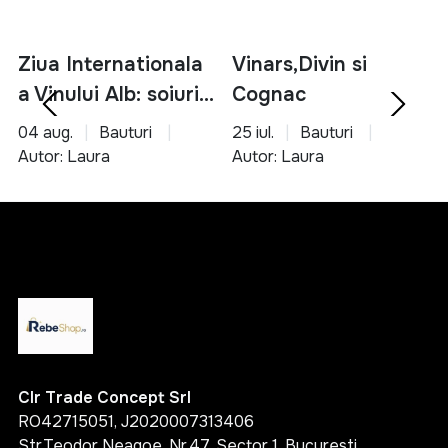
Ziua Internationala
Vinars,Divin si
a Vinului Alb: soiuri,
Cognac
servire si asocieri
04 aug.
Bauturi
25 iul.
Bauturi
culinare
Autor: Laura
Autor: Laura
Clr Trade Concept Srl
RO42715051, J2020007313406
Str.Teodor Neagoe, Nr.47, Sector 1, Bucuresti,