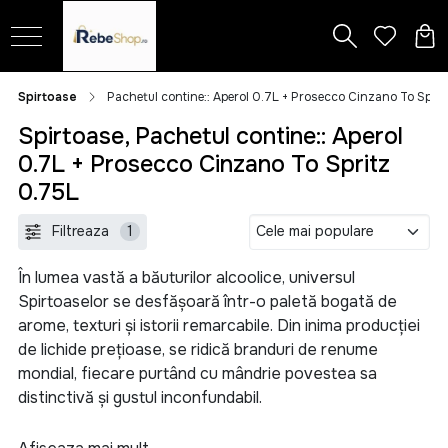
Spirtoase
Pachetul contine:: Aperol 0.7L + Prosecco Cinzano To Sprit
Spirtoase, Pachetul contine:: Aperol
0.7L + Prosecco Cinzano To Spritz
0.75L
Filtreaza
1
În lumea vastă a băuturilor alcoolice, universul
Spirtoaselor se desfășoară într-o paletă bogată de
arome, texturi și istorii remarcabile. Din inima producției
de lichide prețioase, se ridică branduri de renume
mondial, fiecare purtând cu mândrie povestea sa
distinctivă și gustul inconfundabil.
În categoria nobilă a cognacului, nume ca Martell, Remy