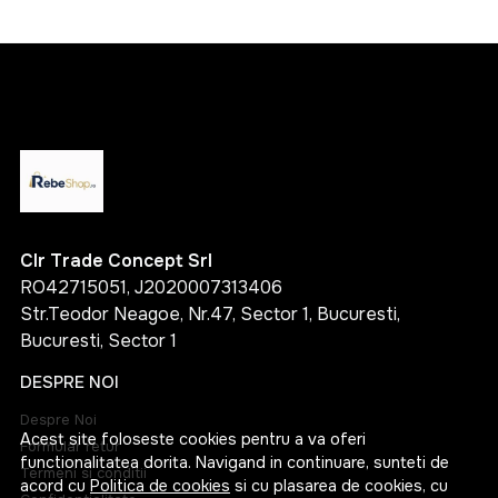
Clr Trade Concept Srl
RO42715051, J2020007313406
Str.Teodor Neagoe, Nr.47, Sector 1, Bucuresti,
Bucuresti, Sector 1
DESPRE NOI
Despre Noi
Acest site foloseste cookies pentru a va oferi
Formular retur
functionalitatea dorita. Navigand in continuare, sunteti de
Termeni si conditii
acord cu
Politica de cookies
si cu plasarea de cookies, cu