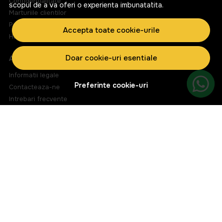
Confidentialitate
scopul de a va oferi o experienta imbunatatita.
Marturiile clientilor
Politica de Cookies
Accepta toate cookie-urile
Harta site
Doar cookie-uri esentiale
ASISTENTA
Informatii legale
Preferinte cookie-uri
Contacteaza-ne
Intrebari frecvente
ANPC
Solutionarea litigiilor
CONT CLIENT
Contul meu
Inregistrare
Istoric comenzi
Produse favorite
Metode de plata
Transport si retururi