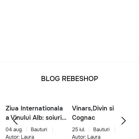
BLOG REBESHOP
Ziua Internationala
Vinars,Divin si
a Vinului Alb: soiuri,
Cognac
servire si asocieri
04 aug.
Bauturi
25 iul.
Bauturi
culinare
Autor: Laura
Autor: Laura