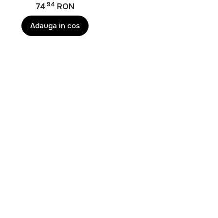
,94
74
RON
Adauga in cos