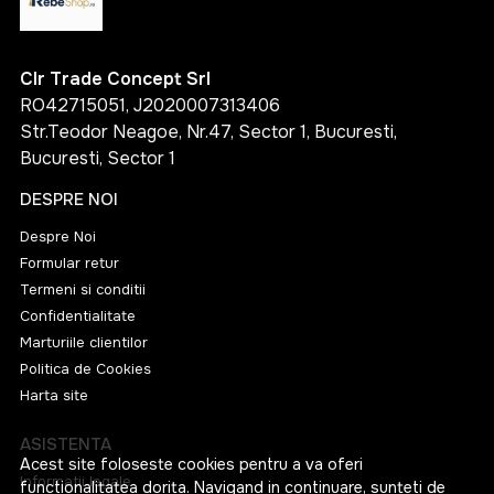
Clr Trade Concept Srl
RO42715051, J2020007313406
Str.Teodor Neagoe, Nr.47, Sector 1, Bucuresti,
Bucuresti, Sector 1
DESPRE NOI
Despre Noi
Formular retur
Termeni si conditii
Confidentialitate
Marturiile clientilor
Politica de Cookies
Harta site
ASISTENTA
Acest site foloseste cookies pentru a va oferi
Informatii legale
functionalitatea dorita. Navigand in continuare, sunteti de