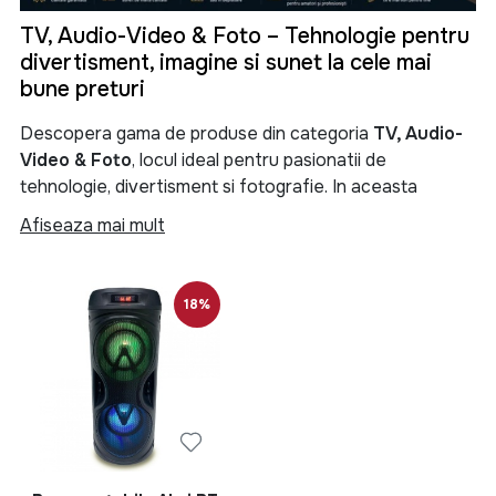
TV, Audio-Video & Foto – Tehnologie pentru
divertisment, imagine si sunet la cele mai
bune preturi
Descopera gama de produse din categoria
TV, Audio-
Video & Foto
, locul ideal pentru pasionatii de
tehnologie, divertisment si fotografie. In aceasta
categorie gasesti televizoare moderne, sisteme audio
Afiseaza mai mult
performante, soundbar-uri, boxe portabile, proiectoare,
camere foto, camere video si numeroase accesorii
menite sa iti transforme experienta de vizionare si
18%
redare a continutului multimedia.
Categoria
TV, Audio-Video & Foto
reuneste produse
de ultima generatie pentru locuinta, birou sau spatii
comerciale. Fie ca iti doresti un televizor Smart TV 4K
pentru filme si seriale, un sistem audio puternic pentru
petreceri, o boxa Bluetooth portabila pentru calatorii