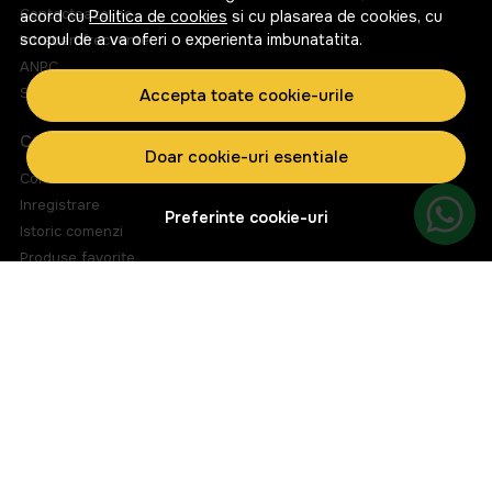
Contacteaza-ne
acord cu
Politica de cookies
si cu plasarea de cookies, cu
scopul de a va oferi o experienta imbunatatita.
Intrebari frecvente
ANPC
Solutionarea litigiilor
Accepta toate cookie-urile
CONT CLIENT
Doar cookie-uri esentiale
Contul meu
Inregistrare
Preferinte cookie-uri
Istoric comenzi
Produse favorite
Metode de plata
Transport si retururi
ABONEAZA-TE LA NEWSLETTER
Fii la curent cu toate promotiile si produsele noi din shop!
Email