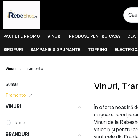
PACHETE PROMO
VINURI
PRODUSE PENTRU CASA
CEAI
SIROPURI
SAMPANIE & SPUMANTE
TOPPING
ELECTROCA
Vinuri
Tramonto
Vinuri, Tr
Sumar
Tramonto
VINURI
În oferta noastră d
cuișoare, scorțișoar
Vinuri de la Rebesh
Rose
viticolă și pentru a
BRANDURI
sunt cele din Franța