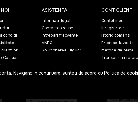
 NOI
ASISTENTA
CONT CLIENT
oi
Informatii legale
Contul meu
retur
Contacteaza-ne
Inregistrare
i conditii
Intrebari frecvente
Istoric comenzi
ialitate
ANPC
Produse favorite
 clientilor
Solutionarea litigiilor
Metode de plata
de Cookies
Transport si returu
e
dorita. Navigand in continuare, sunteti de acord cu
Politica de cook