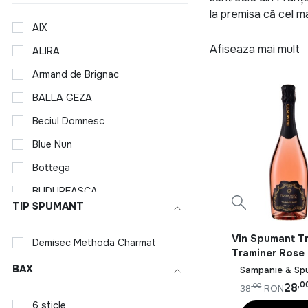
la premisa că cel ma
AIX
Vinul se face în a
Afiseaza mai mult
ALIRA
formată din regiuni 
cunoscute regiuni v
Armand de Brignac
caracteristicile uni
BALLA GEZA
utilizat pentru a de
Beciul Domnesc
general, folosesc d
Blue Nun
Categorii Vinuri:
Bottega
Demisec, sec, demid
BUDUREASCA
deschide apetituri 
TIP SPUMANT
poate fi consumat a
Bulgarini
trebuie asociată cu 
Cantine Di Marzo
Vin Spumant T
ceea ce se consumă 
Demisec Methoda Charmat
Traminer Rose
preferă combinația 
Cantine Maschio
0.75L
BAX
Sampanie & Sp
CARASTELEC
,0
În oferta noastră d
28
,00
38
RON
cuișoare, scorțișoar
6 sticle