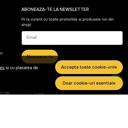
ABONEAZA-TE LA NEWSLETTER
Fii la curent cu toate promotiile si produsele noi din
shop!
Email
ri
Aboneaza-te
Accepta toate cookie-urile
ies
si cu plasarea de
Doar cookie-uri esentiale