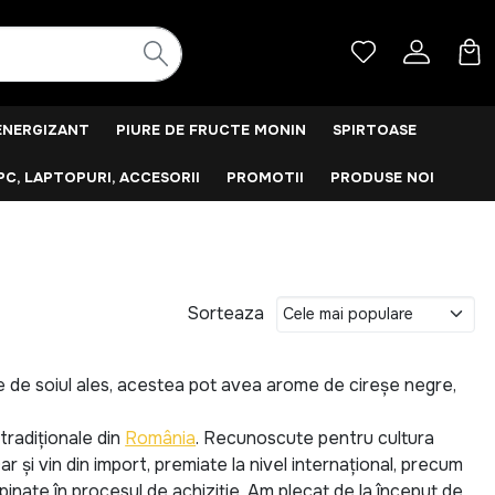
ENERGIZANT
PIURE DE FRUCTE MONIN
SPIRTOASE
PC, LAPTOPURI, ACCESORII
PROMOTII
PRODUSE NOI
Sorteaza
ție de soiul ales, acestea pot avea arome de cireșe negre,
tradiționale din
România
. Recunoscute pentru cultura
Dar și vin din import, premiate la nivel internațional, precum
pinate în procesul de achiziție. Am plecat de la început de