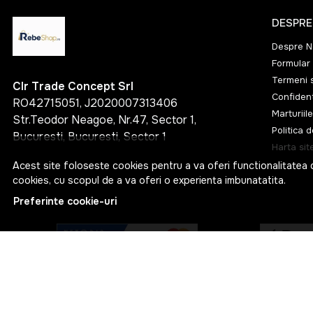
HYPERION
DESPRE
JIDVEI
Despre N
Kendall-Jackson
Formular 
Termeni s
Clr Trade Concept Srl
Krug
Confident
RO42715051, J2020007313406
La Gioiosa
Marturiile
Str.Teodor Neagoe, Nr.47, Sector 1,
Politica 
Larios
Bucuresti, Bucuresti, Sector 1
Harta sit
Luc Belaire
Acest site foloseste cookies pentru a va oferi functionalitatea 
cookies, cu scopul de a va oferi o experienta imbunatatita.
Martini
Preferinte cookie-uri
Mateus
Mionetto
Moet&Chandon
© RebeShop 2026
Monin
Web Design by
NetContrast
Murfatlar Vinul