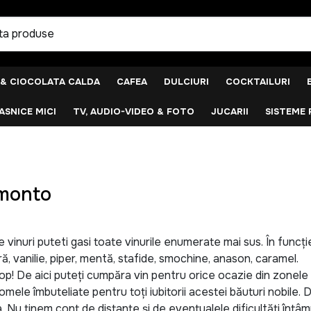
 & CIOCOLATA CALDA
CAFEA
DULCIURI
COCKTAILURI
SNICE MICI
TV, AUDIO-VIDEO & FOTO
JUCARII
SISTEME 
amonto
e vinuri puteti gasi toate vinurile enumerate mai sus. În func
ă, vanilie, piper, mentă, stafide, smochine, anason, caramel.
op! De aici puteți cumpăra vin pentru orice ocazie din zonele 
romele îmbuteliate pentru toți iubitorii acestei băuturi nobile. 
. Nu ținem cont de distanțe și de eventualele dificultăți întâm