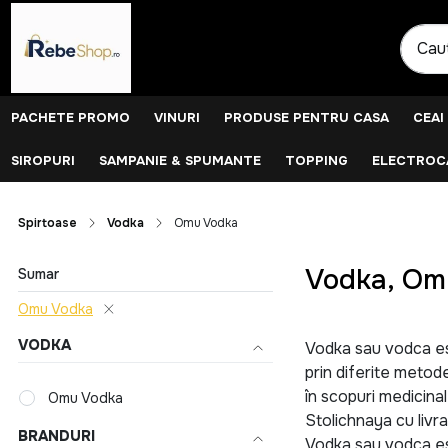
PACHETE PROMO
VINURI
PRODUSE PENTRU CASA
CEAI
SIROPURI
SAMPANIE & SPUMANTE
TOPPING
ELECTROCA
Spirtoase
Vodka
Omu Vodka
Vodka, Om
Sumar
Omu Vodka
VODKA
Vodka sau vodca est
prin diferite metode
în scopuri medicina
Omu Vodka
Stolichnaya cu livra
BRANDURI
Vodka sau vodca est