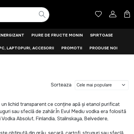
ENERGIZANT
PIURE DE FRUCTE MONIN
SPIRTOASE
PC, LAPTOPURI, ACCESORII
PROMOTII
PRODUSE NOI
Sorteaza
un lichid transparent ce conține apă și etanol purificat
truguri sau sfeclă de zahăr.În Evul Mediu vodka era folosită
 Vodka Absolut, Finlandia, Stalinskaya, Belvedere,
te obtinută din grâu, secară, cartofi, struguri sau sfeclă