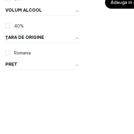
Vodka Chopin
Adauga in
VOLUM ALCOOL
Voga
Wyborowa
40%
ȚARA DE ORIGINE
Romania
PRET