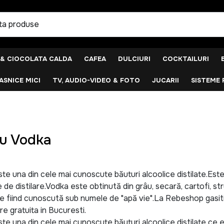
 & CIOCOLATA CALDA
CAFEA
DULCIURI
COCKTAILURI
SNICE MICI
TV, AUDIO-VIDEO & FOTO
JUCARII
SISTEME 
u Vodka
e una din cele mai cunoscute băuturi alcoolice distilate.Este 
 de distilare.Vodka este obtinută din grâu, secară, cartofi, s
le fiind cunoscută sub numele de "apă vie".La Rebeshop gasiti
re gratuita in Bucuresti.
e una din cele mai cunoscute băuturi alcoolice distilate ce es