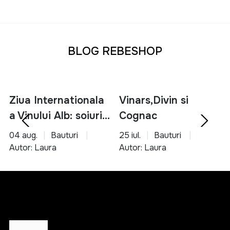
BLOG REBESHOP
Ziua Internationala
Vinars,Divin si
a Vinului Alb: soiuri,
Cognac
servire si asocieri
04 aug.
Bauturi
25 iul.
Bauturi
culinare
Autor: Laura
Autor: Laura