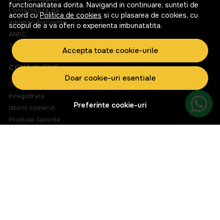
functionalitatea dorita. Navigand in continuare, sunteti de
Contacteaza-ne
acord cu
Politica de cookies
si cu plasarea de cookies, cu
Intrebari frecvente
scopul de a va oferi o experienta imbunatatita.
ANPC
Solutionarea litigiilor
Accepta toate cookie-urile
CONT CLIENT
Doar cookie-uri esentiale
Contul meu
Inregistrare
Preferinte cookie-uri
Istoric comenzi
Produse favorite
Metode de plata
Transport si retururi
ABONEAZA-TE LA NEWSLETTER
Fii la curent cu toate promotiile si produsele noi din shop!
Email