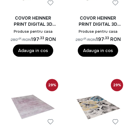
COVOR HEINNER
COVOR HEINNER
PRINT DIGITAL 3D
PRINT DIGITAL 3D
160X230 CM LEA
160X230 CM COLT
Produse pentru casa
Produse pentru casa
,33
,33
197
RON
197
RON
,21
,21
280
RON
280
RON
Adauga in cos
Adauga in cos
29%
29%