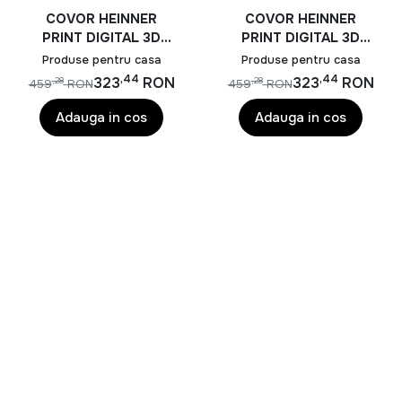
COVOR HEINNER
COVOR HEINNER
PRINT DIGITAL 3D
PRINT DIGITAL 3D
200X300 CM VOX
200X300 CM LEA
Produse pentru casa
Produse pentru casa
,44
,44
323
RON
323
RON
,28
,28
459
RON
459
RON
Adauga in cos
Adauga in cos