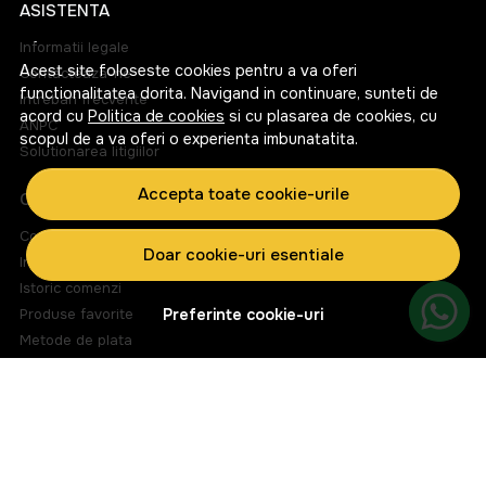
ASISTENTA
Informatii legale
Acest site foloseste cookies pentru a va oferi
Contacteaza-ne
functionalitatea dorita. Navigand in continuare, sunteti de
Intrebari frecvente
acord cu
Politica de cookies
si cu plasarea de cookies, cu
ANPC
scopul de a va oferi o experienta imbunatatita.
Solutionarea litigiilor
Accepta toate cookie-urile
CONT CLIENT
Contul meu
Doar cookie-uri esentiale
Inregistrare
Istoric comenzi
Produse favorite
Preferinte cookie-uri
Metode de plata
Transport si retururi
ABONEAZA-TE LA NEWSLETTER
Fii la curent cu toate promotiile si produsele noi din shop!