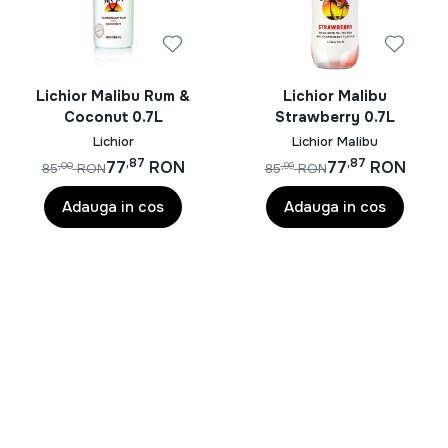
Succesul său uluitor se datorează versatilității sale. Fie
că este asociat cu clasicul Pina Colada sau este
elementul surpriză din Daiquiri, Malibu transformă orice
băutură într-o experiență tropicală de neuitat. Este
Lichior Malibu Rum &
Lichior Malibu
esența care dă viață serilor de vară, aducând o briză
Coconut 0.7L
Strawberry 0.7L
răcoritoare chiar și în cele mai ploioase zile de iarnă.
Lichior
Lichior Malibu
,87
,87
77
RON
77
RON
,00
,99
85
RON
85
RON
Pentru cei dornici să îmblânzească aromele tropicale în
propriul cămin, Malibu Original este alegerea perfectă.
Adauga in cos
Adauga in cos
Poate fi savurat în amestecuri delicioase cu ananas și
fructul pasiunii, completând momentele de relaxare sau
petrecerea de neuitat alături de cei dragi. Așadar, fie că
te gândești la o escapadă imaginară pe plajă sau pur și
simplu vrei să îți răsfeți simțurile, Malibu este cheia
către o călătorie senzorială inconfundabilă, inspirată de
aromele tropicale și de bucuria verii perpetue.