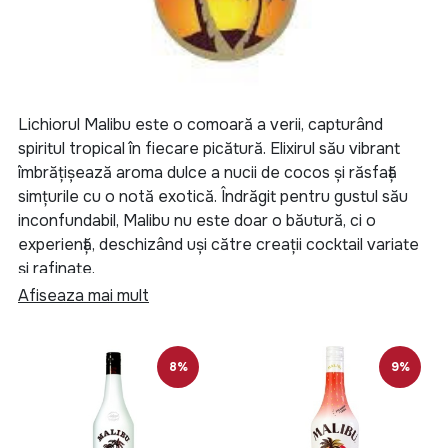
Lichiorul Malibu este o comoară a verii, capturând
spiritul tropical în fiecare picătură. Elixirul său vibrant
îmbrățișează aroma dulce a nucii de cocos și răsfață
simțurile cu o notă exotică. Îndrăgit pentru gustul său
inconfundabil, Malibu nu este doar o băutură, ci o
experiență, deschizând uși către creații cocktail variate
și rafinate.
Afiseaza mai mult
Povestea sa începe cu un rom distilat și maturat cu grijă
timp de un an, apoi îmbogățit cu esența insulelor
tropicale, nuca de cocos. Această combinație subtilă
8%
9%
conferă Malibu-ului o identitate aparte, plină de
savoare și prospețime, făcându-l preferatul barmanilor
și al iubitorilor de cocktailuri.