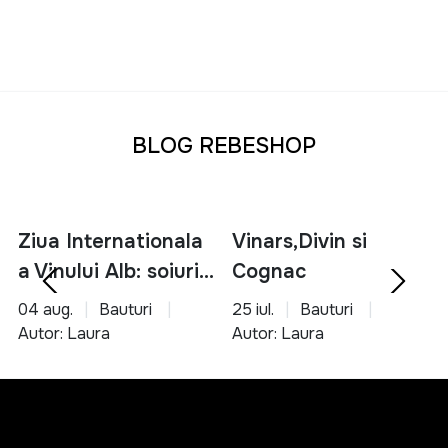
BLOG REBESHOP
Ziua Internationala
Vinars,Divin si
a Vinului Alb: soiuri,
Cognac
servire si asocieri
04 aug.
Bauturi
25 iul.
Bauturi
culinare
Autor: Laura
Autor: Laura