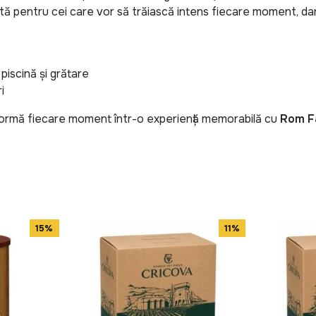
vită pentru cei care vor să trăiască intens fiecare moment, d
 piscină și grătare
i
sformă fiecare moment într-o experiență memorabilă cu
Rom Fa
15%
11%