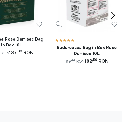
ova Rose Demisec Bag
In Box 10L
Budureasca Bag in Box Rose
,00
137
RON
RON
Demisec 10L
,50
182
RON
,00
199
RON