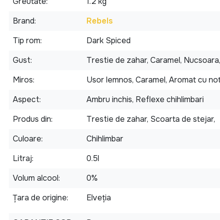
Greutate
1.2 kg
Brand
Rebels
Tip rom
Dark Spiced
Gust
Trestie de zahar, Caramel, Nucsoara
Miros
Usor lemnos, Caramel, Aromat cu not
Aspect
Ambru inchis, Reflexe chihlimbari
Produs din
Trestie de zahar, Scoarta de stejar,
Culoare
Chihlimbar
Litraj
0.5l
Volum alcool
0%
Țara de origine
Elveția