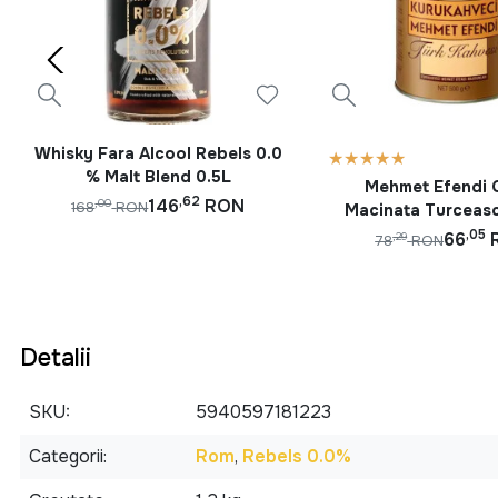
Whisky Fara Alcool Rebels 0.0
% Malt Blend 0.5L
Mehmet Efendi 
,62
146
RON
,00
168
RON
Macinata Turceas
,05
66
,29
78
RON
Detalii
SKU
5940597181223
Categorii
Rom
,
Rebels 0.0%