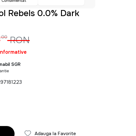
Condimentat
ol Rebels 0.0% Dark
8
,00
RON
informative
nabil SGR
antie
97181223
Adauga la Favorite