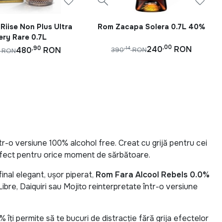
Riise Non Plus Ultra
Rom Zacapa Solera 0.7L 40%
ery Rare 0.7L
,00
,90
240
RON
480
RON
,14
390
RON
RON
tr-o versiune 100% alcohol free. Creat cu grijă pentru cei
erfect pentru orice moment de sărbătoare.
inal elegant, ușor piperat,
Rom Fara Alcool Rebels 0.0%
ibre, Daiquiri sau Mojito reinterpretate într-o versiune
0% îți permite să te bucuri de distracție fără grija efectelor