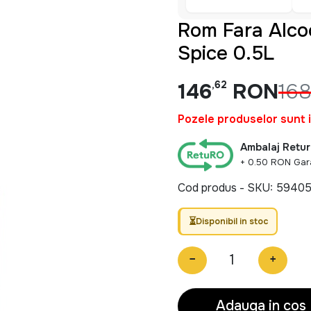
Rom Fara Alco
Spice 0.5L
146
,62
RON
16
Pozele produselor sunt 
Ambalaj Retur
+ 0.50 RON Gar
Cod produs - SKU
59405
Disponibil in stoc
−
+
Adauga in cos