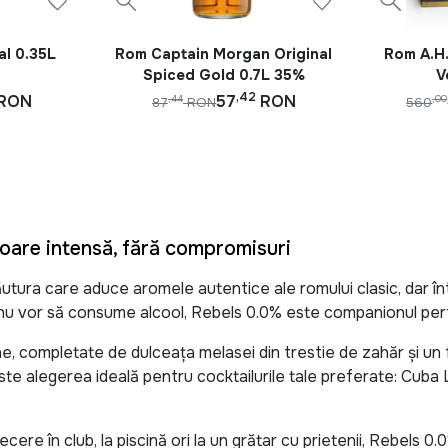
l 0.35L
Rom Captain Morgan Original
Rom A.H.
Spiced Gold 0.7L 35%
V
,42
RON
57
RON
,44
,00
87
RON
560
oare intensă, fără compromisuri
ăutura care aduce aromele autentice ale romului clasic, dar în
ar nu vor să consume alcool, Rebels 0.0% este companionul p
e, completate de dulceața melasei din trestie de zahăr și un f
ste alegerea ideală pentru cocktailurile tale preferate: Cuba L
ecere în club, la piscină ori la un grătar cu prietenii, Rebels 0.