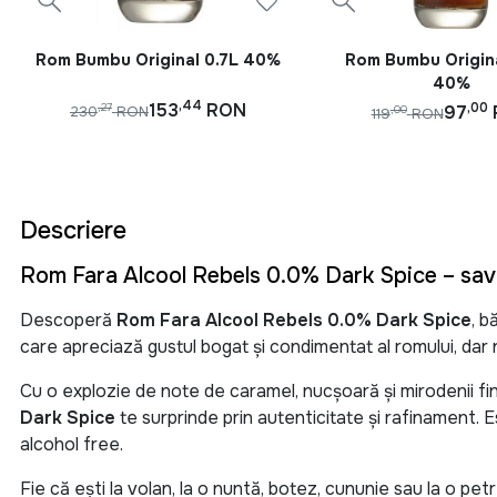
Rom Bumbu Original 0.7L 40%
Rom Bumbu Origina
40%
,44
153
RON
,00
97
,27
230
RON
,00
119
RON
Descriere
Rom Fara Alcool Rebels 0.0% Dark Spice – sav
Descoperă
Rom Fara Alcool Rebels 0.0% Dark Spice
, b
care apreciază gustul bogat și condimentat al romului, d
Cu o explozie de note de caramel, nucșoară și mirodenii fin
Dark Spice
te surprinde prin autenticitate și rafinament. E
alcohol free.
Fie că ești la volan, la o nuntă, botez, cununie sau la o petr