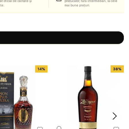
at oficial de calitate și
producător, fără intermediari, la cele
ate.
mai bune prețuri.
14%
38%