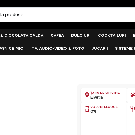
 & CIOCOLATA CALDA
CAFEA
DULCIURI
COCKTAILURI
SNICE MICI
TV, AUDIO-VIDEO & FOTO
JUCARII
SISTEME 
ȚARA DE ORIGINE
Elveția
VOLUM ALCOOL
0%