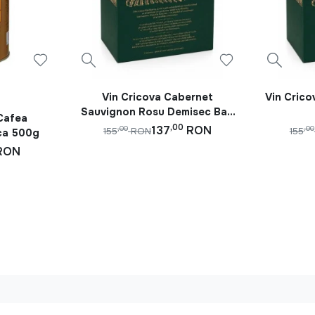
Vin Cricova Cabernet
Vin Cric
Sauvignon Rosu Demisec Bag
Cafea
In Box 10L
,00
137
RON
,00
,00
155
RON
155
ca 500g
RON