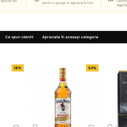
i provine din
Certific
pentru a ajunge în siguranță la tine.
legalit
Ce spun clientii
Apreciate în aceeași categorie
18%
34%