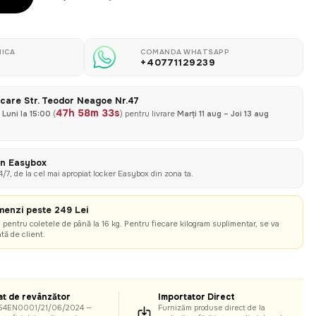
ICA
COMANDA WHATSAPP
+40771129239
icare Str. Teodor Neagoe Nr.47
47h 58m 32s
ă
Luni la 15:00
(
) pentru livrare
Marți 11 aug – Joi 13 aug
rin Easybox
/7, de la cel mai apropiat locker Easybox din zona ta.
enzi peste 249 Lei
l pentru coletele de până la 16 kg. Pentru fiecare kilogram suplimentar, se va
tă de client.
at de revânzător
Importator Direct
54EN0001/21/06/2024 —
Furnizăm produse direct de la