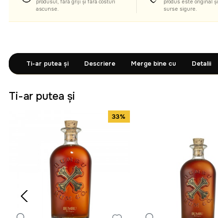
produsul, fără griji și fără costuri
produs este original ș
ascunse.
surse sigure.
Ti-ar putea și
Descriere
Merge bine cu
Detalii
Ti-ar putea și
33%