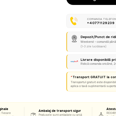
COMANDA TELEFON
+40771129239
Depozit/Punct de rid
Weekend – comandă pân
(1–3 zile lucrătoare)
Livrare disponibilă p
Ridică comanda oricând, 24
*
Transport GRATUIT la com
Transportul gratuit este disponibi
aplica o taxă suplimentară suporta
inale
Atest
Ambalaj de transport sigur
: fiecare
RO049
Produsele sunt ambalate cu grijă