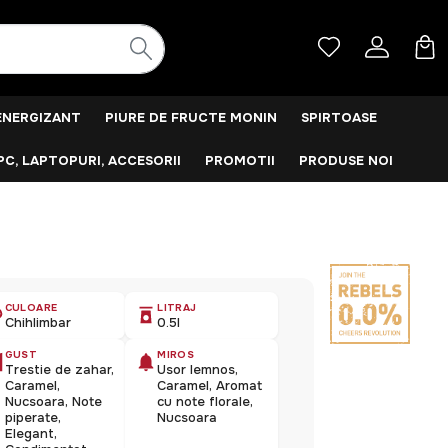
ENERGIZANT
PIURE DE FRUCTE MONIN
SPIRTOASE
PC, LAPTOPURI, ACCESORII
PROMOTII
PRODUSE NOI
CULOARE
LITRAJ
Chihlimbar
0.5l
GUST
MIROS
Trestie de zahar,
Usor lemnos,
Caramel,
Caramel, Aromat
Nucsoara, Note
cu note florale,
piperate,
Nucsoara
Elegant,